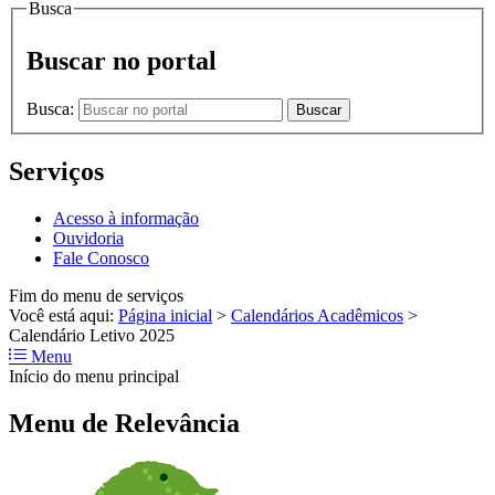
Busca
Buscar no portal
Busca:
Buscar
Serviços
Acesso à informação
Ouvidoria
Fale Conosco
Fim do menu de serviços
Você está aqui:
Página inicial
>
Calendários Acadêmicos
>
Calendário Letivo 2025
Menu
Início do menu principal
Menu de Relevância