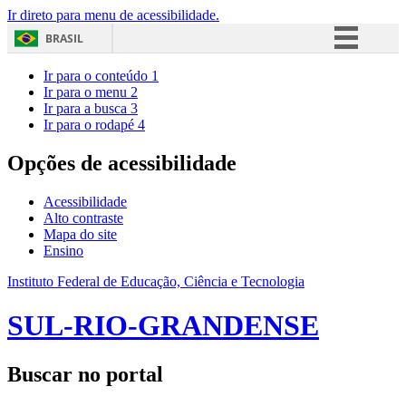
Ir direto para menu de acessibilidade.
BRASIL
Simplifique!
Ir para o conteúdo
1
Ir para o menu
2
Comunica BR
Ir para a busca
3
Ir para o rodapé
4
Participe
Acesso à informação
Opções de acessibilidade
Legislação
Acessibilidade
Canais
Alto contraste
Mapa do site
Ensino
Instituto Federal de Educação, Ciência e Tecnologia
SUL-RIO-GRANDENSE
Buscar no portal