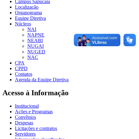
Câmpus Sapucaia
Localização
Organograma
Equipe Diretiva
Núcleos
NAI
NAPNE
NEABI
NUGAI
NUGED
NAC
CPA
CPPD
Contatos
Agenda da Equipe Diretiva
Acesso à Informação
Institucional
Ações e Programas
Convênios
Despesas
Licitações e contratos
Servidores