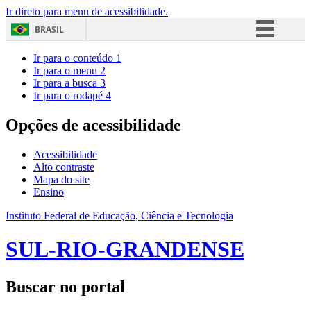
Ir direto para menu de acessibilidade.
BRASIL
Simplifique!
Ir para o conteúdo
1
Ir para o menu
2
Comunica BR
Ir para a busca
3
Ir para o rodapé
4
Participe
Acesso à informação
Opções de acessibilidade
Legislação
Acessibilidade
Canais
Alto contraste
Mapa do site
Ensino
Instituto Federal de Educação, Ciência e Tecnologia
SUL-RIO-GRANDENSE
Buscar no portal