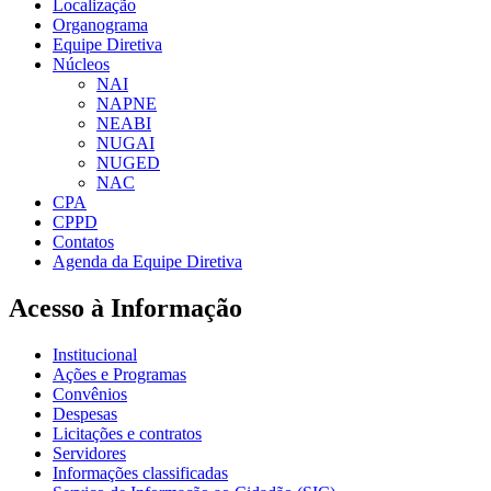
Localização
Organograma
Equipe Diretiva
Núcleos
NAI
NAPNE
NEABI
NUGAI
NUGED
NAC
CPA
CPPD
Contatos
Agenda da Equipe Diretiva
Acesso à Informação
Institucional
Ações e Programas
Convênios
Despesas
Licitações e contratos
Servidores
Informações classificadas